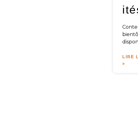
ité
Cont
bientô
dispon
LIRE 
»
Soins éne