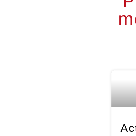
P
m
Ac