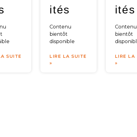
s
ités
ités
enu
Contenu
Contenu
t
bientôt
bientôt
ible
disponible
disponib
LA SUITE
LIRE LA SUITE
LIRE LA
»
»
rgétiques et