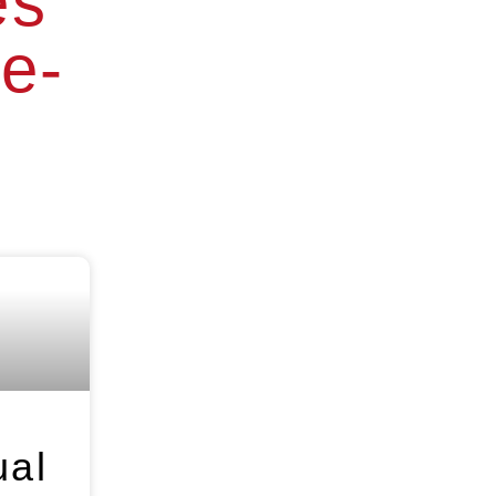
es
e-
ual