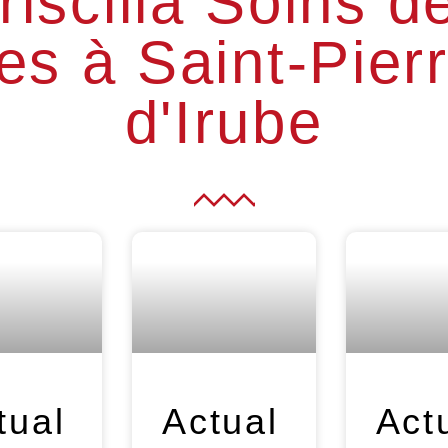
riscilla Soins d
es à Saint-Pierr
d'Irube
tual
Actual
Act