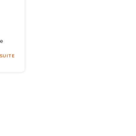
le
 SUITE
 massages
à